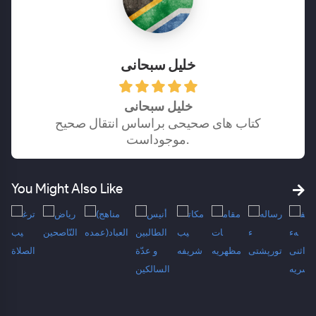
خلیل سبحانی
خلیل سبحانی
کتاب های صحیحی براساس انتقال صحیح
موجوداست.
You Might Also Like