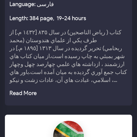
Language: فارسی
Length: 384 page, 19-24 hours
كتاب ( رياض الناصحين) در سال ٨٣٥ [١٤٣٢ م.] از
طرف يكي از علماي هندوستان (محمد
ربحامي) تحرير گرديده در سال ١٣١٣ [١٨٩٥ م.] در
شهر بمبئي به چاپ رسيده است.از ميان كتاب هاي
ارزشمند ، ازداشته هاي علمي چهارصد چهل وچهار
كتاب جمع آوري گرديده به ميان آمده است.باور هاي
اسلامي، عبادت هاي آن، عادات زشت و نيكو ،...
Read More