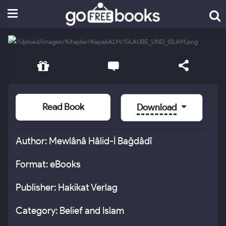
Read Book
Download
Author: Mewlânâ Hâlid-İ Bağdâdî
Format: eBooks
Publisher: Hakikat Verlag
Category: Belief and Islam