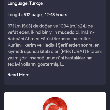
Language: Türkçe
Length: 512 page, 12-18 hours
971 [m.1563] de doğan ve 1034 [m.1624] de
vefât eden, ikinci bin yılın müceddîdi, İmâm-ı
Rabbânî Ahmed Fârûkî Serhendi hazretleri,
Kur’ân-ı kerîm ve Hadîs-i Şerîflerden sonra, en
kıymetli üçüncü kitâb olan (MEKTÛBÂT) kitâbını
yazmışdır. İnsanoğlunun rûhî hastalıklarının
tedâvî yollarını göstermiş, i...
Read More