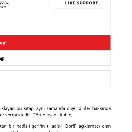
LIVE SUPPORT
27.8k
view
you!
g!
açıklayan bu kitap, aynı zamanda diğer dinler hakkında
er vermektedir. Dört oluşan kitabın;
n bir hadîs-i şerîfin (Hadîs-i Cibrîl) açıklaması olan