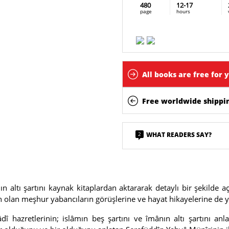
480
12-17
page
hours
All books are free for 
Free worldwide shippin
2
WHAT READERS SAY?
ın altı şartını kaynak kitaplardan aktararak detaylı bir şekilde 
an olan meşhur yabancıların görüşlerine ve hayat hikayelerine de y
hazretlerinin; islâmın beş şartını ve îmânın altı şartını anlata