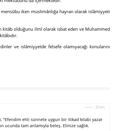
 iki mektûbunu da içermektedir.
 din mensûbu iken müslimânlığa hayran olarak islâmiyyeti
miyen kitâb olduğunu ilmî olarak isbat eden ve Muhammed
kitâbıdır.
dinler ve islâmiyyetde felsefe olamıyacağı konularını
Enes
, ''Efendim ehli sünnete uygun bir itikad kitabı yazar
zın ucunda tam anlamıyla beleş. Elinize sağlık.