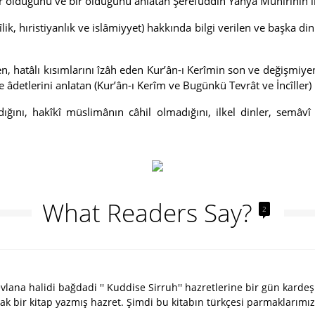
 var olduğunu ve bir olduğunu anlatan Şerefüddîn Yahyâ Münîrinin
îlik, hıristiyanlık ve islâmiyyet) hakkında bilgi verilen ve başka
eren, hatâlı kısımlarını îzâh eden Kur’ân-ı Kerîmin son ve değiş
ve âdetlerini anlatan (Kur’ân-ı Kerîm ve Bugünkü Tevrât ve İncîller) 
ğını, hakîkî müslimânın câhil olmadığını, ilkel dinler, semâvî 
What Readers Say?
2
ana halidi bağdadi '' Kuddise Sirruh'' hazretlerine bir gün kardeşi
larak bir kitap yazmış hazret. Şimdi bu kitabın türkçesi parmaklarımı