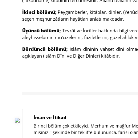
(İ’tikâdnâme) kitabının tercümesidir. Allahü teâlânın
İkinci bölümü;
Peygamberler, kitâblar, dinler, (Yehûd
seçen meşhur zâtların hayâtları anlatılmakdadır.
Üçüncü bölümü;
Tevrât ve İncîller hakkında bilgi v
aleyhisselâmın mu’cîzelerini, fazîletlerini, güzel ahlâk 
Dördüncü bölümü;
islâm dîninin vahşet dîni olmadı
açıklayan (İslâm Dîni ve Diğer Dinler) kitâbıdır.
İman ve İtikad
Birinci bölüm çok etkileyici, Merhum ve mağfur Mevl
mısınız '' şeklinde bir teklifte bulununca, farisi o