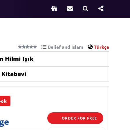
Belief and Islam
Türkçe
n Hilmi Işık
 Kitabevi
ook
ORDER FOR FREE
rge