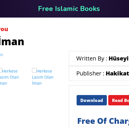
Free Islamic Books
you
 İman
Written By :
Hüseyi
Publisher :
Hakikat
Download
Read B
Free Of Cha