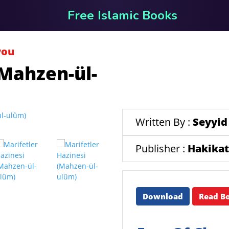
Free Islamic Books
you
(Mahzen-ül-
Written By :
Seyyid
Publisher :
Hakikat
Download
Read B