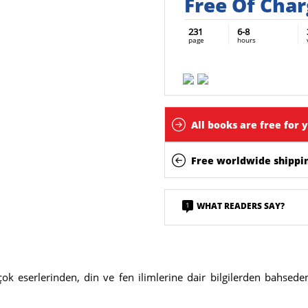
Free Of Cha
231
6-8
page
hours
All books are free for 
Free worldwide shippin
1
WHAT READERS SAY?
çok eserlerinden, din ve fen ilimlerine dair bilgilerden bahsede