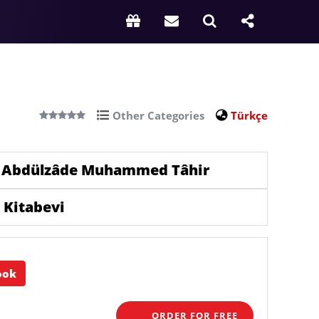
Other Categories
Türkçe
 Abdülzâde Muhammed Tâhir
 Kitabevi
ook
ORDER FOR FREE