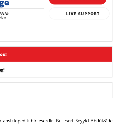
rge
LIVE SUPPORT
33.3k
view
you!
g!
n ansiklopedik bir eserdir. Bu eseri Seyyid Abdülzâde