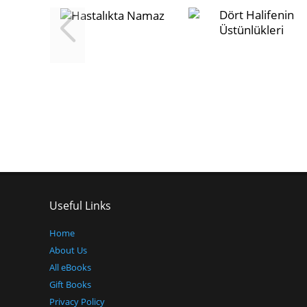
Useful Links
Home
About Us
All eBooks
Gift Books
Privacy Policy