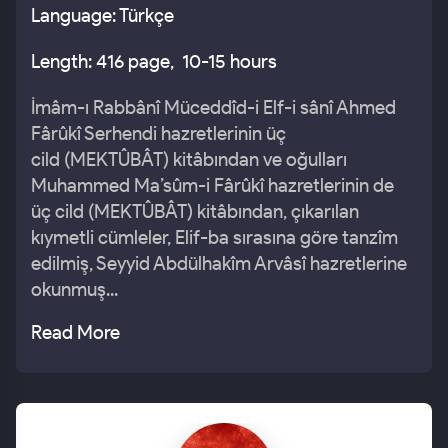
Language: Türkçe
Length: 416 page, 10-15 hours
İmâm-ı Rabbânî Müceddîd-i Elf-i sânî Ahmed
Fârûkî Serhendi hazretlerinin üç
cild (MEKTÛBÂT) kitâbından ve oğulları
Muhammed Ma’sûm-i Fârûkî hazretlerinin de
üç cild (MEKTÛBÂT) kitâbından, çıkarılan
kıymetli cümleler, Elif-ba sırasına göre tanzîm
edilmiş, Seyyid Abdülhakîm Arvâsî hazretlerine
okunmuş...
Read More